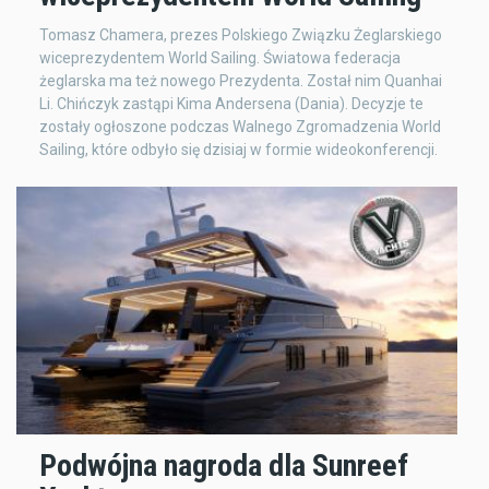
Tomasz Chamera, prezes Polskiego Związku Żeglarskiego
wiceprezydentem World Sailing. Światowa federacja
żeglarska ma też nowego Prezydenta. Został nim Quanhai
Li. Chińczyk zastąpi Kima Andersena (Dania). Decyzje te
zostały ogłoszone podczas Walnego Zgromadzenia World
Sailing, które odbyło się dzisiaj w formie wideokonferencji.
Podwójna nagroda dla Sunreef