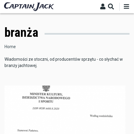
Skip
to
main
content
branża
Breadcrumb
Home
Wiadomości ze stoczni, od producentów sprzętu - co słychać w
branży jachtowej.