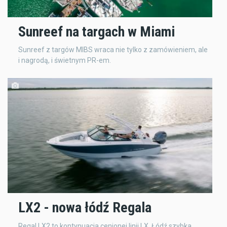
Sunreef na targach w Miami
Sunreef z targów MIBS wraca nie tylko z zamówieniem, ale
i nagrodą, i świetnym PR-em.
LX2 - nowa łódź Regala
Regal LX2 to kontynuacja cenionej linii LX. Łódź szybka,