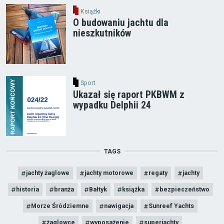
Książki
O budowaniu jachtu dla
nieszkutników
Sport
Ukazał się raport PKBWM z
wypadku Delphii 24
TAGS
jachty żaglowe
jachty motorowe
regaty
jachty
historia
branża
Bałtyk
książka
bezpieczeństwo
Morze Śródziemne
nawigacja
Sunreef Yachts
żaglowce
wyposażenie
superjachty