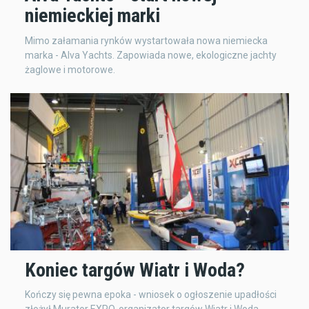
niemieckiej marki
Mimo załamania rynków wystartowała nowa niemiecka
marka - Alva Yachts. Zapowiada nowe, ekologiczne jachty
żaglowe i motorowe.
Koniec targów Wiatr i Woda?
Kończy się pewna epoka - wniosek o ogłoszenie upadłości