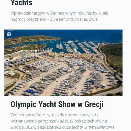
Yachts
Wprawdzie targów w Cannes w tym roku nie było, ale
nagrody przyznano - Sunreef otrzymał aż dwie.
Olympic Yacht Show w Grecji
Żeglarstwo w Grecji wraca do normy - na tyle, że
postanowiono zorganizować duży pokaz jachtów na
wodzie. Już w październiku duże jachty, w tym światowe