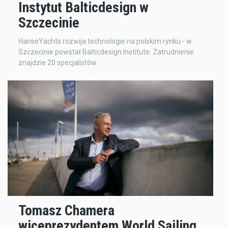
Instytut Balticdesign w
Szczecinie
HanseYachts rozwija technologie na polskim rynku - w
Szczecinie powstał Balticdesign Institute. Zatrudnienie
znajdzie 20 specjalistów.
Tomasz Chamera
wiceprezydentem World Sailing