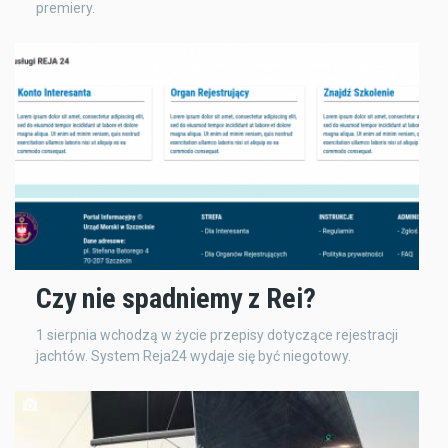
premiery.
Czy nie spadniemy z Rei?
1 sierpnia wchodzą w życie przepisy dotyczące rejestracji
jachtów. System Reja24 wydaje się być niegotowy.