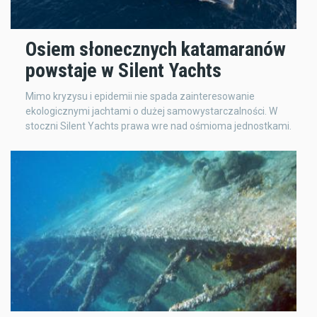
Osiem słonecznych katamaranów
powstaje w Silent Yachts
Mimo kryzysu i epidemii nie spada zainteresowanie
ekologicznymi jachtami o dużej samowystarczalności. W
stoczni Silent Yachts prawa wre nad ośmioma jednostkami.