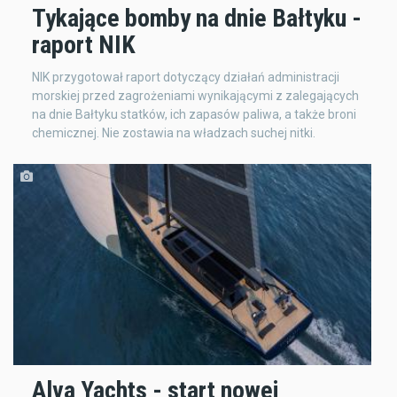
Tykające bomby na dnie Bałtyku -
raport NIK
NIK przygotował raport dotyczący działań administracji
morskiej przed zagrożeniami wynikającymi z zalegających
na dnie Bałtyku statków, ich zapasów paliwa, a także broni
chemicznej. Nie zostawia na władzach suchej nitki.
Alva Yachts - start nowej