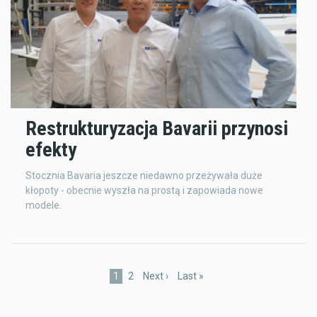
Restrukturyzacja Bavarii przynosi
efekty
Stocznia Bavaria jeszcze niedawno przeżywała duże
kłopoty - obecnie wyszła na prostą i zapowiada nowe
modele.
Pagination
Current
1
Page
2
Next
Next ›
Last
Last »
page
page
page