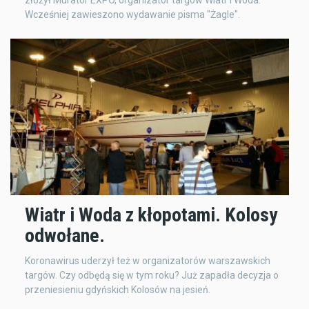
złożył Murator EXPO, organizator targów Wiatr i Woda.
Wcześniej zawieszono wydawanie pisma "Żagle".
Wiatr i Woda z kłopotami. Kolosy
odwołane.
Koronawirus uderzył też w organizatorów warszawskich
targów. Czy odbędą się w tym roku? Już zapadła decyzja o
przeniesieniu gdyńskich Kolosów na jesień.