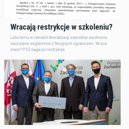
Wracają restrykcje w szkoleniu?
Lata temu w ramach liberalizacji zawodów zwolniono
nauczanie żeglarstwa z fikcyjnych ograniczeń. Wraca
stare? PZŻ sięga po restrykcje.