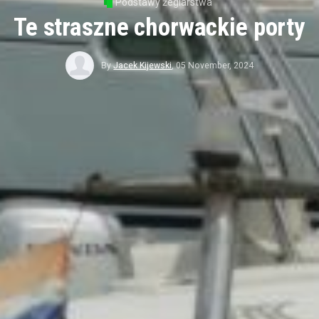
Podstawy żeglarstwa
Te straszne chorwackie porty
By
Jacek Kijewski
,
05 November, 2024