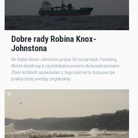
Dobre rady Robina Knox-
Johnstona
Sir Robin Knox-Johnston przez 50 na łamach Yachting
World dzielił się z czytelnikami swoimi doświadczeniami.
Zbiór krótkich opowiadań z tego pisma to duża porcja
praktycznej wiedzy żeglarskiej.