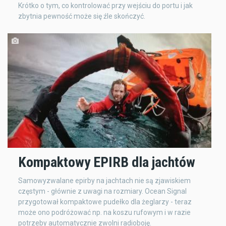
Krótko o tym, co kontrolować przy wejściu do portu i jak
zbytnia pewność może się źle skończyć.
Kompaktowy EPIRB dla jachtów
Samowyzwalane epirby na jachtach nie są zjawiskiem
częstym - głównie z uwagi na rozmiary. Ocean Signal
przygotował kompaktowe pudełko dla żeglarzy - teraz
może ono podróżować np. na koszu rufowym i w razie
potrzeby automatycznie zwolni radioboję.