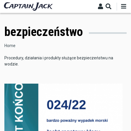
Skip
to
main
content
bezpieczeństwo
Breadcrumb
Home
Procedury, działania i produkty służące bezpieczeństwu na
wodzie.