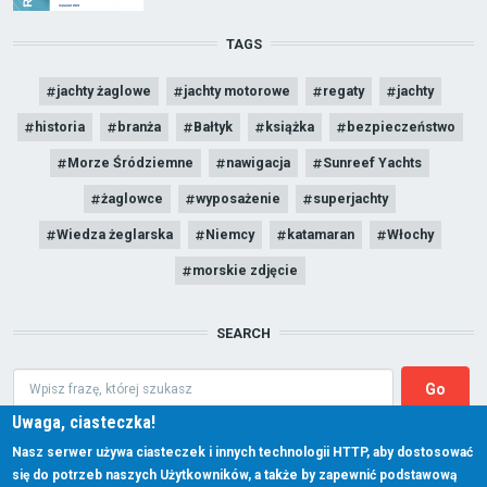
TAGS
jachty żaglowe
jachty motorowe
regaty
jachty
historia
branża
Bałtyk
książka
bezpieczeństwo
Morze Śródziemne
nawigacja
Sunreef Yachts
żaglowce
wyposażenie
superjachty
Wiedza żeglarska
Niemcy
katamaran
Włochy
morskie zdjęcie
SEARCH
Search
Uwaga, ciasteczka!
Nasz serwer używa ciasteczek i innych technologii HTTP, aby dostosować
się do potrzeb naszych Użytkowników, a także by zapewnić podstawową