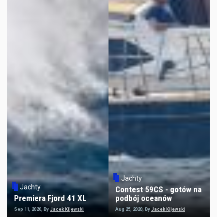
Jachty
Jachty
Contest 59CS - gotów na
Premiera Fjord 41 XL
podbój oceanów
Sep 11, 2020, By
Jacek Kijewski
Aug 25, 2020, By
Jacek Kijewski