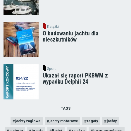
Książki
O budowaniu jachtu dla
nieszkutników
Sport
Ukazał się raport PKBWM z
wypadku Delphii 24
TAGS
jachty żaglowe
jachty motorowe
regaty
jachty
historia
branża
Bałtyk
książka
bezpieczeństwo