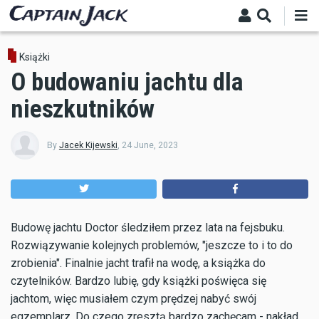
Skip
to
main
content
Książki
O budowaniu jachtu dla
nieszkutników
By
Jacek Kijewski
,
24 June, 2023
Budowę jachtu Doctor śledziłem przez lata na fejsbuku.
Rozwiązywanie kolejnych problemów, "jeszcze to i to do
zrobienia". Finalnie jacht trafił na wodę, a książka do
czytelników. Bardzo lubię, gdy książki poświęca się
jachtom, więc musiałem czym prędzej nabyć swój
egzemplarz. Do czego zresztą bardzo zachęcam - nakład